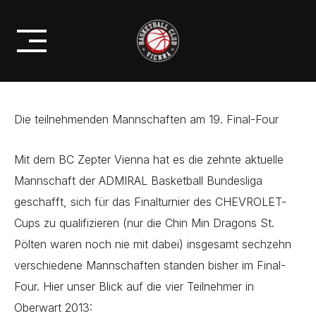
Skip
NUR NOCH 3 TAGE BIS ZUM
to
CHEVROLET-CUP-FINAL-FOUR
content
Die teilnehmenden Mannschaften am 19. Final-Four
Mit dem BC Zepter Vienna hat es die zehnte aktuelle
Mannschaft der ADMIRAL Basketball Bundesliga
geschafft, sich für das Finalturnier des CHEVROLET-
Cups zu qualifizieren (nur die Chin Min Dragons St.
Pölten waren noch nie mit dabei) insgesamt sechzehn
verschiedene Mannschaften standen bisher im Final-
Four. Hier unser Blick auf die vier Teilnehmer in
Oberwart 2013: