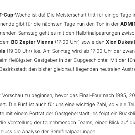
T-Cup
-Woche ist da! Die Meisterschaft tritt für einige Tage
ende gibt für die nächsten Tage nun den Ton in der
ADMIR
enden Samstag geht es mit den Halbfinalpaarungen zwis
 dem
BC Zepter Vienna
(17:00 Uhr) sowie den
Xion Dukes 
ls
(19:30 Uhr) los. Am Sonntag wird ab 17:00 Uhr der zwan
eim fleißigsten Gastgeber in der Cupgeschichte: Mit der fü
Bezirksstadt den bisher gleichauf liegenden neutralen Aust
er Vorschau zu beginnen, bevor das Final-Four nach 1995, 
rt. Die Fünf ist auch für uns eine wichtige Zahl, so viele Te
te mit einem Porträt der Gastgeberstadt, es folgt ein Rückbl
 Vorstellung der teilnehmenden Teams, einen Blick auf die
hluss die Analyse der Semifinalpaarungen.