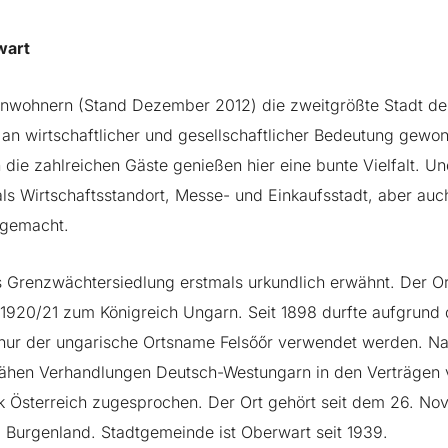
wart
Einwohnern (Stand Dezember 2012) die zweitgrößte Stadt d
 an wirtschaftlicher und gesellschaftlicher Bedeutung gewo
ie zahlreichen Gäste genießen hier eine bunte Vielfalt. Und
ls Wirtschaftsstandort, Messe- und Einkaufsstadt, aber auc
 gemacht.
 Grenzwächtersiedlung erstmals urkundlich erwähnt. Der Or
1920/21 zum Königreich Ungarn. Seit 1898 durfte aufgrund 
ur der ungarische Ortsname Felsőőr verwendet werden. Na
ähen Verhandlungen Deutsch-Westungarn in den Verträgen 
ik Österreich zugesprochen. Der Ort gehört seit dem 26. N
Burgenland. Stadtgemeinde ist Oberwart seit 1939.