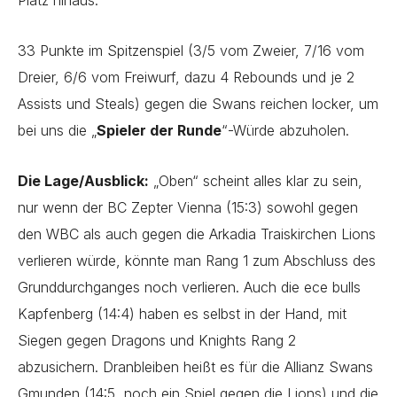
Platz hinaus.
33 Punkte im Spitzenspiel (3/5 vom Zweier, 7/16 vom
Dreier, 6/6 vom Freiwurf, dazu 4 Rebounds und je 2
Assists und Steals) gegen die Swans reichen locker, um
bei uns die „
Spieler der Runde
“-Würde abzuholen.
Die Lage/Ausblick:
„Oben“ scheint alles klar zu sein,
nur wenn der BC Zepter Vienna (15:3) sowohl gegen
den WBC als auch gegen die Arkadia Traiskirchen Lions
verlieren würde, könnte man Rang 1 zum Abschluss des
Grunddurchganges noch verlieren. Auch die ece bulls
Kapfenberg (14:4) haben es selbst in der Hand, mit
Siegen gegen Dragons und Knights Rang 2
abzusichern. Dranbleiben heißt es für die Allianz Swans
Gmunden (14:5, noch ein Spiel gegen die Lions) und die