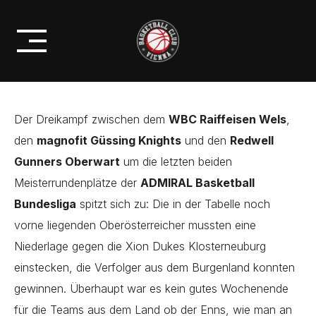
Skip
STJEPAN STAZIC SPIELER DER
to
RUNDE
content
Der Dreikampf zwischen dem
WBC Raiffeisen Wels
,
den
magnofit Güssing Knights
und den
Redwell
Gunners Oberwart
um die letzten beiden
Meisterrundenplätze der
ADMIRAL Basketball
Bundesliga
spitzt sich zu: Die in der Tabelle noch
vorne liegenden Oberösterreicher mussten eine
Niederlage gegen die Xion Dukes Klosterneuburg
einstecken, die Verfolger aus dem Burgenland konnten
gewinnen. Überhaupt war es kein gutes Wochenende
für die Teams aus dem Land ob der Enns, wie man an