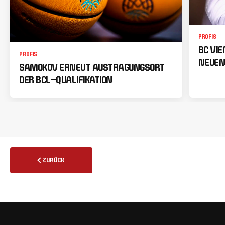
PROFIS
BC VI
PROFIS
NEUEN
SAMOKOV ERNEUT AUSTRAGUNGSORT
DER BCL-QUALIFIKATION
ZURÜCK