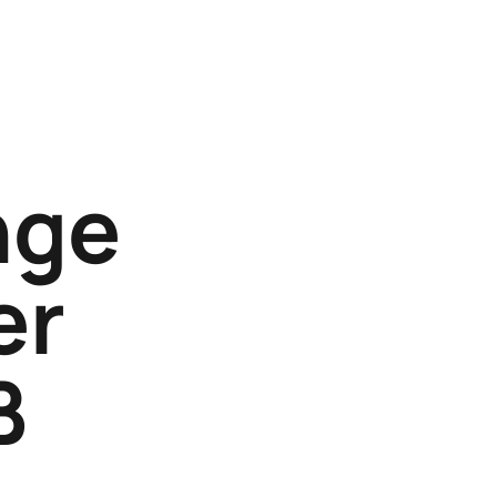
nge
er
B