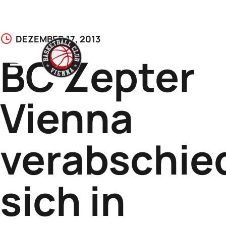
Skip
DEZEMBER 17, 2013
to
BC Zepter
content
Vienna
verabschie
sich in