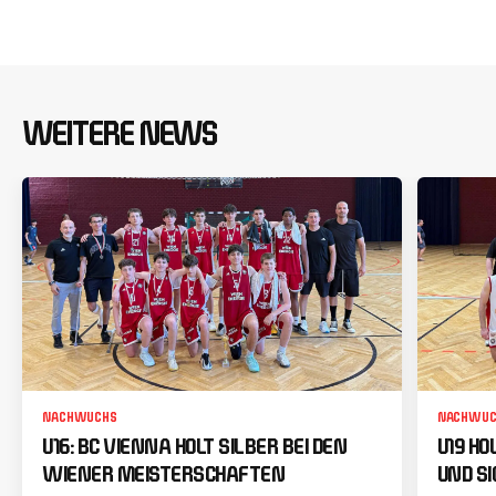
WEITERE NEWS
NACHWUCHS
NACHWUC
U16: BC VIENNA HOLT SILBER BEI DEN
U19 HO
WIENER MEISTERSCHAFTEN
UND SI