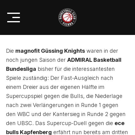
Skip
BC ZEPTER VIENNA ZU GAST BEI
to
DEN GUNNERS
content
Die
magnofit Güssing Knights
waren in der
noch jungen Saison der
ADMIRAL Basketball
Bundesliga
bisher für die interessantesten
Spiele zuständig: Der Fast-Ausgleich nach
einem Dreier aus der eigenen Hälfte im
Supercupspiel gegen die Bulls, die Niederlage
nach zwei Verlängerungen in Runde 1 gegen
den WBC und der Kantersieg in Runde 2 gegen
den UBSC. Das Supercup-Duell gegen die
ece
bulls Kapfenberg
erfährt nun bereits am dritten