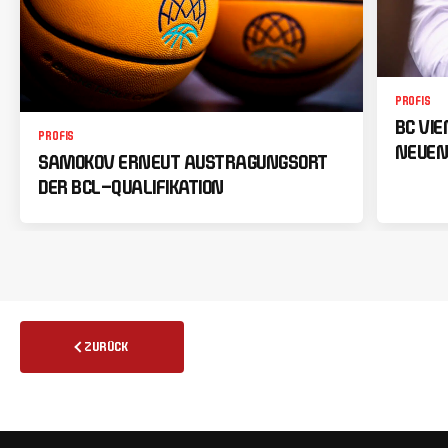
PROFIS
BC VI
PROFIS
NEUEN
SAMOKOV ERNEUT AUSTRAGUNGSORT
DER BCL-QUALIFIKATION
ZURÜCK