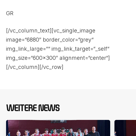
GR
[/vc_column_text][vc_single_image
image=“6880″ border_color=“grey“
img_link_large=““ img_link_target=“_self“
img_size=“600×300″ alignment=“center“]
[/vc_column][/vc_row]
WEITERE NEWS