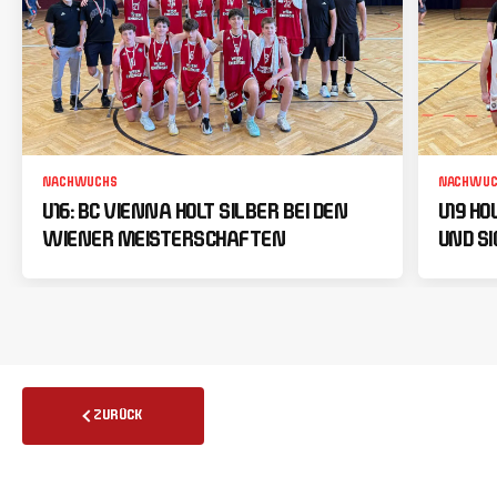
NACHWUCHS
NACHWUC
U16: BC VIENNA HOLT SILBER BEI DEN
U19 HO
WIENER MEISTERSCHAFTEN
UND SI
ZURÜCK