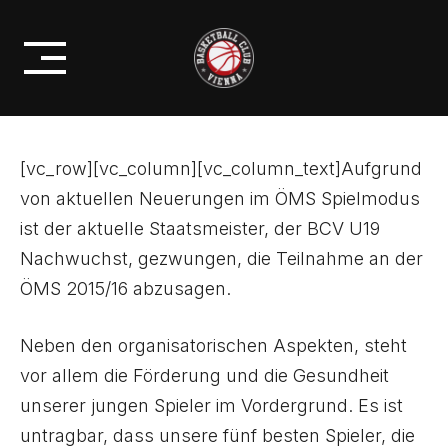
Skip
BCV U19 – TEILNAHME AM ÖMS
to
2015/16 ABGESAGT!
content
[vc_row][vc_column][vc_column_text]Aufgrund
von aktuellen Neuerungen im ÖMS Spielmodus
ist der aktuelle Staatsmeister, der BCV U19
Nachwuchst, gezwungen, die Teilnahme an der
ÖMS 2015/16 abzusagen.
Neben den organisatorischen Aspekten, steht
vor allem die Förderung und die Gesundheit
unserer jungen Spieler im Vordergrund. Es ist
untragbar, dass unsere fünf besten Spieler, die