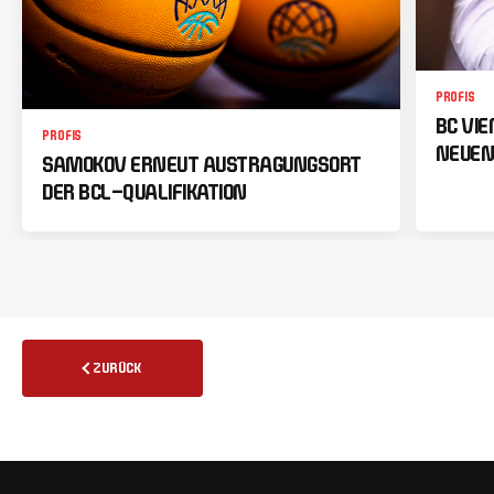
PROFIS
BC VI
PROFIS
NEUEN
SAMOKOV ERNEUT AUSTRAGUNGSORT
DER BCL-QUALIFIKATION
ZURÜCK