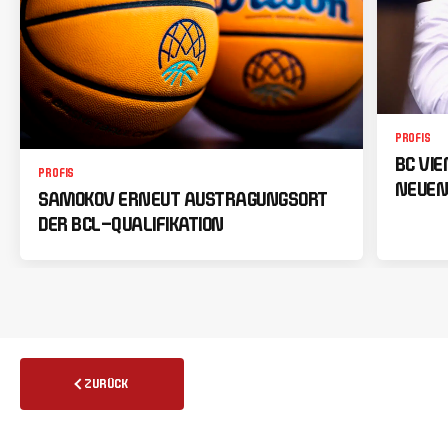
PROFIS
BC VI
PROFIS
NEUEN
SAMOKOV ERNEUT AUSTRAGUNGSORT
DER BCL-QUALIFIKATION
ZURÜCK