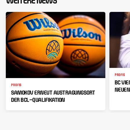
WEITERE NEWS
PROFIS
BC VI
PROFIS
NEUEN
SAMOKOV ERNEUT AUSTRAGUNGSORT
DER BCL-QUALIFIKATION