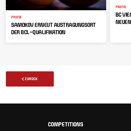
PROFIS
BC VI
PROFIS
NEUEN
SAMOKOV ERNEUT AUSTRAGUNGSORT
DER BCL-QUALIFIKATION
ZURÜCK
COMPETITIONS