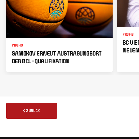
PROFIS
BC VI
PROFIS
NEUEN
SAMOKOV ERNEUT AUSTRAGUNGSORT
DER BCL-QUALIFIKATION
ZURÜCK