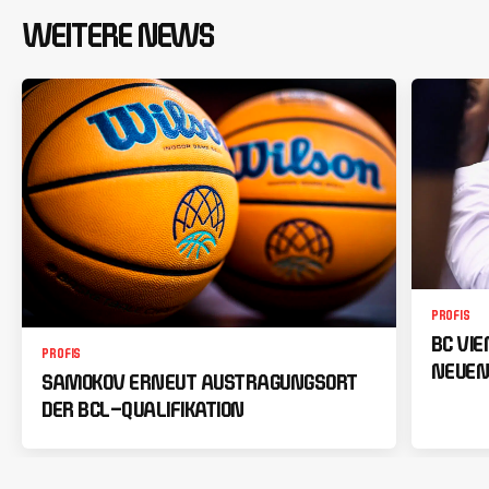
WEITERE NEWS
PROFIS
BC VI
PROFIS
NEUEN
SAMOKOV ERNEUT AUSTRAGUNGSORT
DER BCL-QUALIFIKATION