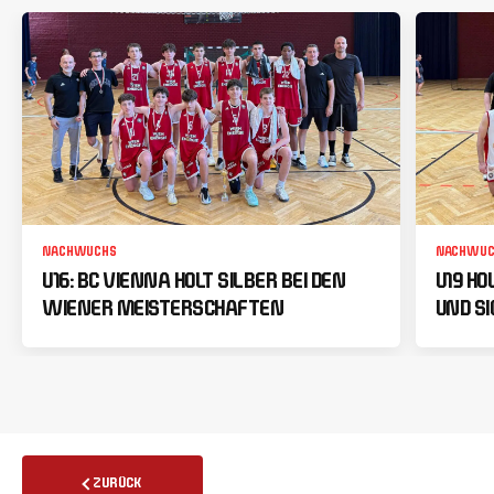
NACHWUCHS
NACHWUC
U16: BC VIENNA HOLT SILBER BEI DEN
U19 HO
WIENER MEISTERSCHAFTEN
UND SI
ZURÜCK