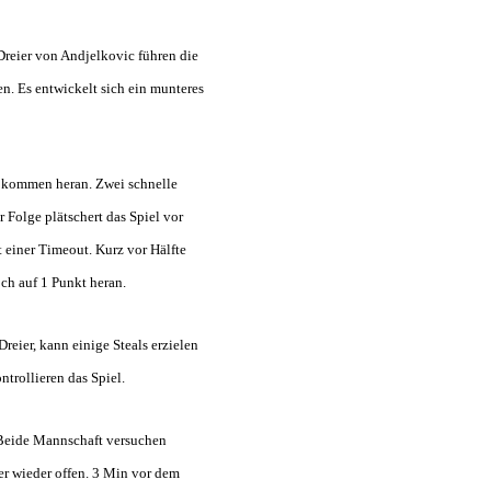
Dreier von Andjelkovic führen die
. Es entwickelt sich ein munteres
er kommen heran. Zwei schnelle
 Folge plätschert das Spiel vor
t einer Timeout. Kurz vor Hälfte
ch auf 1 Punkt heran.
 Dreier, kann einige Steals erzielen
trollieren das Spiel.
. Beide Mannschaft versuchen
er wieder offen. 3 Min vor dem