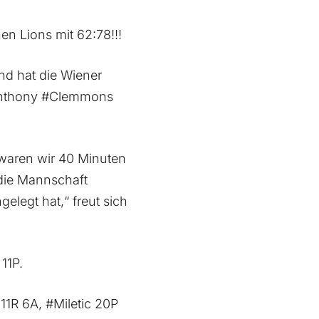
en Lions mit 62:78!!!
nd hat die Wiener
. Anthony #Clemmons
 waren wir 40 Minuten
n die Mannschaft
elegt hat,“ freut sich
11P.
11R 6A, #Miletic 20P