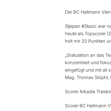
Der BC Hallmann Vienn
Stjepan #Stazic war n
heute als Topscorer (
holt mir 20 Punkten u
„Gratulation an das T
konzentriert und fokuss
eingefügt und mit all 
Mag. Thomas Stöphl, 
Scorer Arkadia Traiski
Scorer BC Hallmann Vi