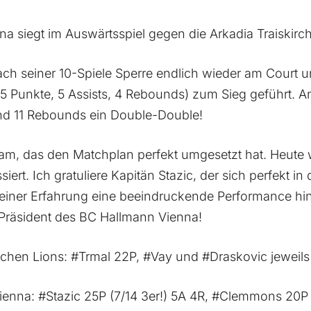
a siegt im Auswärtsspiel gegen die Arkadia Traiskirch
ach seiner 10-Spiele Sperre endlich wieder am Court u
25 Punkte, 5 Assists, 4 Rebounds) zum Sieg geführt
nd 11 Rebounds ein Double-Double!
eam, das den Matchplan perfekt umgesetzt hat. Heute
iert. Ich gratuliere Kapitän Stazic, der sich perfekt i
seiner Erfahrung eine beeindruckende Performance hing
Präsident des BC Hallmann Vienna!
rchen Lions: #Trmal 22P, #Vay und #Draskovic jeweils 
enna: #Stazic 25P (7/14 3er!) 5A 4R, #Clemmons 20P 