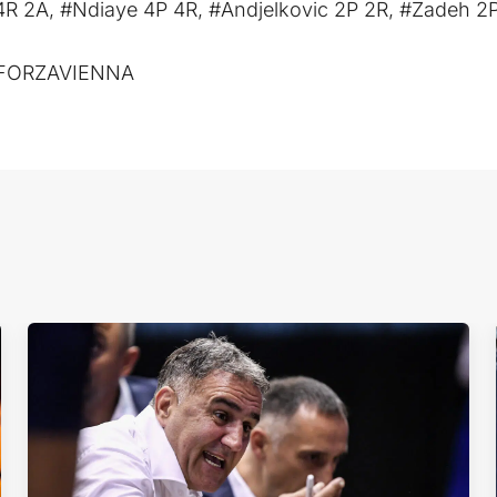
4R 2A, #Ndiaye 4P 4R, #Andjelkovic 2P 2R, #Zadeh 2P
 #FORZAVIENNA