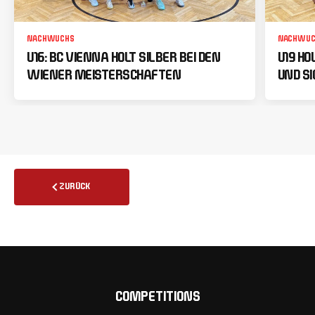
NACHWUCHS
NACHWUC
U16: BC VIENNA HOLT SILBER BEI DEN
U19 HO
WIENER MEISTERSCHAFTEN
UND SI
ZURÜCK
COMPETITIONS