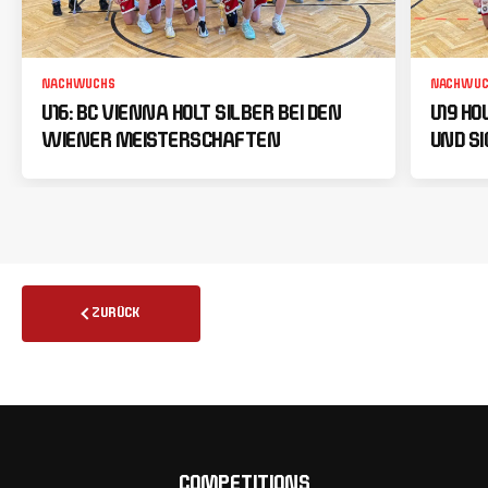
NACHWUCHS
NACHWUC
U16: BC VIENNA HOLT SILBER BEI DEN
U19 HO
WIENER MEISTERSCHAFTEN
UND SI
ZURÜCK
COMPETITIONS