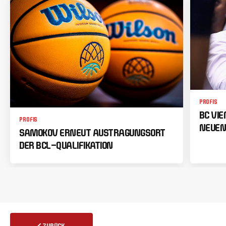
PROFIS
BC VI
PROFIS
NEUEN
SAMOKOV ERNEUT AUSTRAGUNGSORT
DER BCL-QUALIFIKATION
ZURÜCK