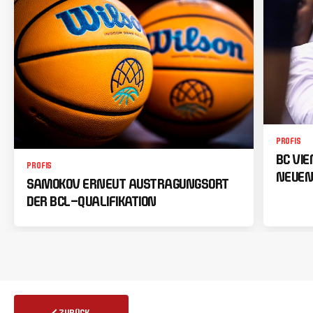
PROFIS
BC VI
PROFIS
NEUEN
SAMOKOV ERNEUT AUSTRAGUNGSORT
DER BCL-QUALIFIKATION
ZURÜCK