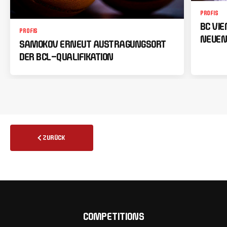
PROFIS
BC VI
PROFIS
NEUEN
SAMOKOV ERNEUT AUSTRAGUNGSORT
DER BCL-QUALIFIKATION
ZURÜCK
COMPETITIONS