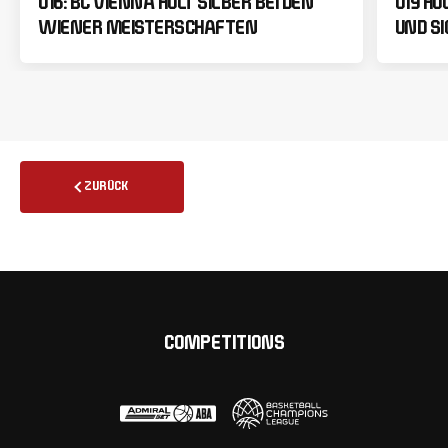
U16: BC VIENNA HOLT SILBER BEI DEN
U19 HO
WIENER MEISTERSCHAFTEN
UND SI
ZURÜCK
COMPETITIONS