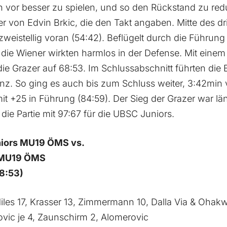
 vor besser zu spielen, und so den Rückstand zu red
r von Edvin Brkic, die den Takt angaben. Mitte des drit
zweistellig voran (54:42). Beflügelt durch die Führu
, die Wiener wirkten harmlos in der Defense. Mit eine
n die Grazer auf 68:53. Im Schlussabschnitt führten die
enz. So ging es auch bis zum Schluss weiter, 3:42min
mit +25 in Führung (84:59). Der Sieg der Grazer war lä
ie Partie mit 97:67 für die UBSC Juniors.
iors MU19 ÖMS vs.
 MU19 ÖMS
8:53)
iles 17, Krasser 13, Zimmermann 10, Dalla Via & Ohakwe
ovic je 4, Zaunschirm 2, Alomerovic