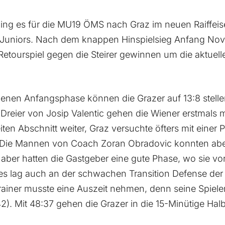
ing es für die MU19 ÖMS nach Graz im neuen Raiffei
uniors. Nach dem knappen Hinspielsieg Anfang Nov
etourspiel gegen die Steirer gewinnen um die aktuell
enen Anfangsphase können die Grazer auf 13:8 stelle
Dreier von Josip Valentic gehen die Wiener erstmals m
iten Abschnitt weiter, Graz versuchte öfters mit einer
ie Mannen von Coach Zoran Obradovic konnten aber
 aber hatten die Gastgeber eine gute Phase, wo sie vo
es lag auch an der schwachen Transition Defense de
rainer musste eine Auszeit nehmen, denn seine Spiele
:42). Mit 48:37 gehen die Grazer in die 15-Minütige Hal