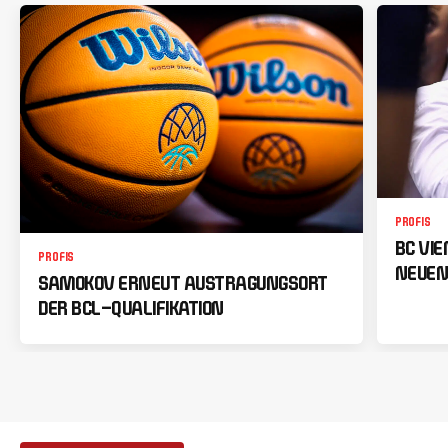
PROFIS
BC VI
PROFIS
NEUEN
SAMOKOV ERNEUT AUSTRAGUNGSORT
DER BCL-QUALIFIKATION