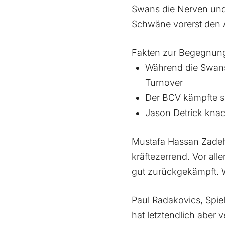
Swans die Nerven und s
Schwäne vorerst den A
Fakten zur Begegnun
Während die Swans 
Turnover
Der BCV kämpfte s
Jason Detrick knack
Mustafa Hassan Zadeh,
kräftezerrend. Vor al
gut zurückgekämpft. Wi
Paul Radakovics, Spi
hat letztendlich aber 