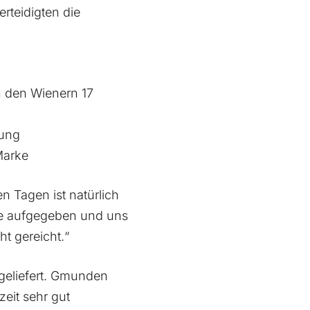
rteidigten die
n den Wienern 17
nung
Marke
n Tagen ist natürlich
nie aufgegeben und uns
t gereicht.“
geliefert. Gmunden
eit sehr gut