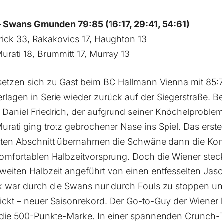
 Swans Gmunden 79:85 (16:17, 29:41, 54:61)
rick 33, Rakakovics 17, Haughton 13
rati 18, Brummitt 17, Murray 13
tzen sich zu Gast beim BC Hallmann Vienna mit 85:
rlagen in Serie wieder zurück auf der Siegerstraße. B
 Daniel Friedrich, der aufgrund seiner Knöchelproblem
rati ging trotz gebrochener Nase ins Spiel. Das erste 
ten Abschnitt übernahmen die Schwäne dann die Kontr
omfortablen Halbzeitvorsprung. Doch die Wiener stec
zweiten Halbzeit angeführt von einen entfesselten Jas
ick war durch die Swans nur durch Fouls zu stoppen 
hickt – neuer Saisonrekord. Der Go-to-Guy der Wiener
ga die 500-Punkte-Marke. In einer spannenden Crunch-