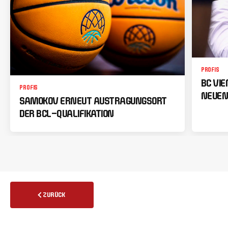
PROFIS
BC VI
PROFIS
NEUEN
SAMOKOV ERNEUT AUSTRAGUNGSORT
DER BCL-QUALIFIKATION
ZURÜCK