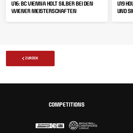
U16: BC VIENNA HOLT SILBER BEI DEN
U19 HO
WIENER MEISTERSCHAFTEN
UND SI
ZURÜCK
COMPETITIONS