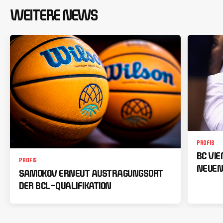
WEITERE NEWS
PROFIS
BC VI
PROFIS
NEUEN
SAMOKOV ERNEUT AUSTRAGUNGSORT
DER BCL-QUALIFIKATION