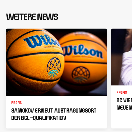
WEITERE NEWS
PROFIS
BC VI
PROFIS
NEUEN
SAMOKOV ERNEUT AUSTRAGUNGSORT
DER BCL-QUALIFIKATION