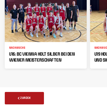
NACHWUCHS
NACHWUC
U16: BC VIENNA HOLT SILBER BEI DEN
U19 HO
WIENER MEISTERSCHAFTEN
UND SI
ZURÜCK