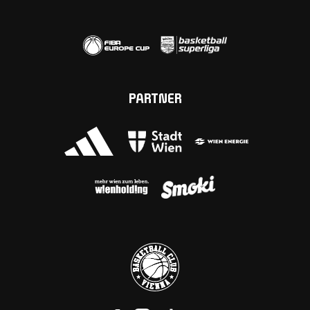
PARTNER