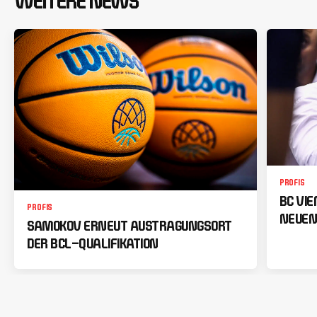
WEITERE NEWS
PROFIS
BC VI
PROFIS
NEUEN
SAMOKOV ERNEUT AUSTRAGUNGSORT
DER BCL-QUALIFIKATION