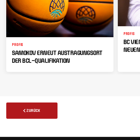
PROFIS
BC VI
PROFIS
NEUEN
SAMOKOV ERNEUT AUSTRAGUNGSORT
DER BCL-QUALIFIKATION
ZURÜCK