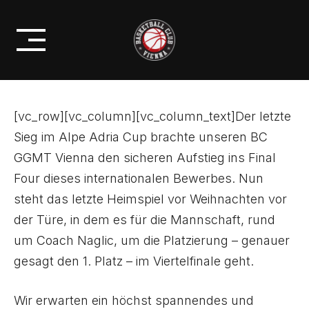
Skip
DAS LETZTEN HEIMSPIEL VOR
to
WEIHNACHTEN
content
[vc_row][vc_column][vc_column_text]Der letzte
Sieg im Alpe Adria Cup brachte unseren BC
GGMT Vienna den sicheren Aufstieg ins Final
Four dieses internationalen Bewerbes. Nun
steht das letzte Heimspiel vor Weihnachten vor
der Türe, in dem es für die Mannschaft, rund
um Coach Naglic, um die Platzierung – genauer
gesagt den 1. Platz – im Viertelfinale geht.
Wir erwarten ein höchst spannendes und