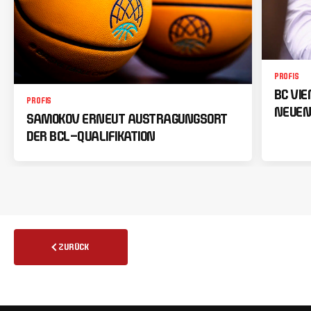
PROFIS
BC VI
PROFIS
NEUEN
SAMOKOV ERNEUT AUSTRAGUNGSORT
DER BCL-QUALIFIKATION
ZURÜCK