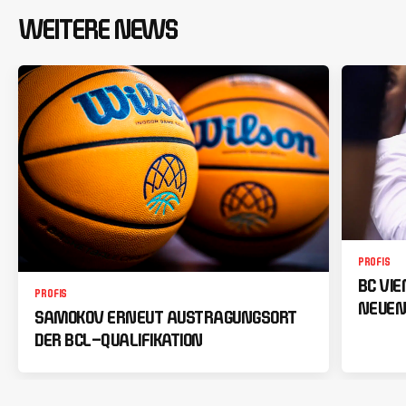
WEITERE NEWS
PROFIS
BC VI
PROFIS
NEUEN
SAMOKOV ERNEUT AUSTRAGUNGSORT
DER BCL-QUALIFIKATION