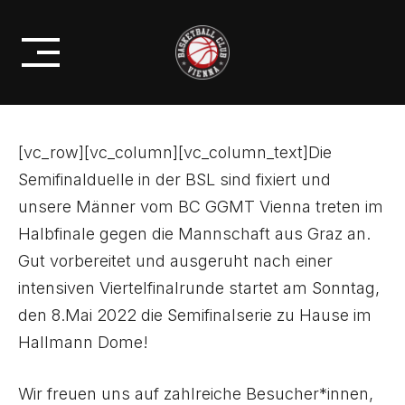
Skip
ZUHAUSE BEI BC GGMT VIENNA
to
IM HALLMANN DOME
content
[vc_row][vc_column][vc_column_text]Die
Semifinalduelle in der BSL sind fixiert und
unsere Männer vom BC GGMT Vienna treten im
Halbfinale gegen die Mannschaft aus Graz an.
Gut vorbereitet und ausgeruht nach einer
intensiven Viertelfinalrunde startet am Sonntag,
den 8.Mai 2022 die Semifinalserie zu Hause im
Hallmann Dome!
Wir freuen uns auf zahlreiche Besucher*innen,