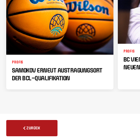
PROFIS
BC VI
PROFIS
NEUEN
SAMOKOV ERNEUT AUSTRAGUNGSORT
DER BCL-QUALIFIKATION
ZURÜCK