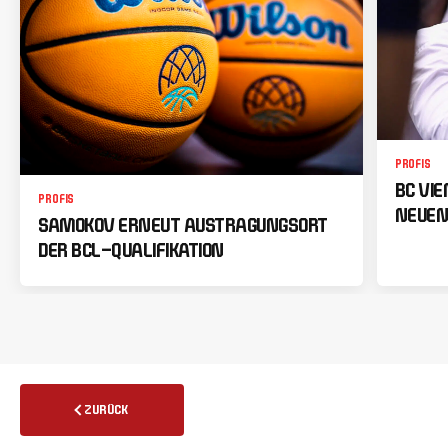
PROFIS
BC VI
PROFIS
NEUEN
SAMOKOV ERNEUT AUSTRAGUNGSORT
DER BCL-QUALIFIKATION
ZURÜCK