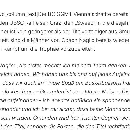
c_column_text]Der BC GGMT Vienna schaffte bereits i
den UBSC Raiffeisen Graz, den „Sweep“ in die diesjähr
ner ist kein geringerer als der Titelverteidiger aus G
tt, sind die Männer von Coach Naglic bereits wiede
en Kampf um die Trophäe vorzubereiten.
glic: „Als erstes möchte ich meinem Team danken! Ic
reicht haben. Wir haben uns bislang auf jedes Aufeina
, dass wir auch im Finale Spaß am Basketballspiel h
r starkes Team – Gmunden ist der aktuelle Meister. Di
nale aufeinander – ich erwarte natürlich ein spannende
reinander und ich bin mir sicher, dass beide Mannscha
t sein werden. Gmunden wird kein leichter Gegner, sie
t den Titel, sondern die Fakten, die den Titel rechtfert