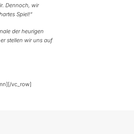
ir. Dennoch, wir
hartes Spiel!“
inale der heurigen
r stellen wir uns auf
mn][/vc_row]