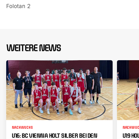
Folotan 2
WEITERE NEWS
NACHWUCHS
NACHWUC
U16: BC VIENNA HOLT SILBER BEI DEN
U19 HO