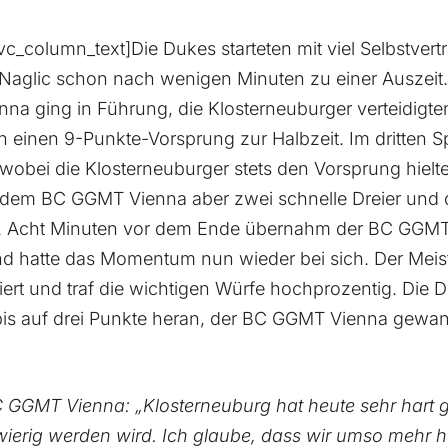
c_column_text]Die Dukes starteten mit viel Selbstve
lic schon nach wenigen Minuten zu einer Auszeit. Ku
a ging in Führung, die Klosterneuburger verteidigten
h einen 9-Punkte-Vorsprung zur Halbzeit. Im dritten S
 wobei die Klosterneuburger stets den Vorsprung hielten
 dem BC GGMT Vienna aber zwei schnelle Dreier und 
. Acht Minuten vor dem Ende übernahm der BC GGMT
nd hatte das Momentum nun wieder bei sich. Der Mei
niert und traf die wichtigen Würfe hochprozentig. Die
bis auf drei Punkte heran, der BC GGMT Vienna gewan
BC GGMT Vienna: „Klosterneuburg hat heute sehr hart
ierig werden wird. Ich glaube, dass wir umso mehr 