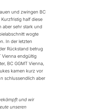
rtrauen und zwingen BC
rzfristig half diese
 aber sehr stark und
pielabschnitt wogte
. In der letzten
der Rückstand betrug
 Vienna endgültig
ster, BC GGMT Vienna,
 Dukes kamen kurz vor
n schlussendlich aber
 gekämpft und wir
heute unseren