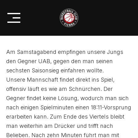
Skip
U19/1: 90:69-SIEG ZUM
to
JAHRESENDE GEGEN UAB
content
Am Samstagabend empfingen unsere Jungs
den Gegner UAB, gegen den man seinen
sechsten Saisonsieg einfahren wollte.
Unsere Mannschaft findet direkt ins Spiel,
offensiv läuft es wie am Schnürchen. Der
Gegner findet keine Lösung, wodurch man sich
nach einigen Spielminuten einen 18:11-Vorsprung
erarbeiten kann. Zum Ende des Viertels bleibt
man weiterhin am Drücker und trifft nach
Belieben. Nach zehn Minuten führt man mit