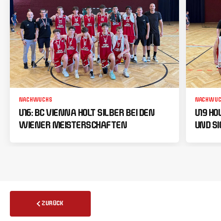
NACHWUCHS
NACHWUC
U16: BC VIENNA HOLT SILBER BEI DEN
U19 HO
WIENER MEISTERSCHAFTEN
UND SI
ZURÜCK