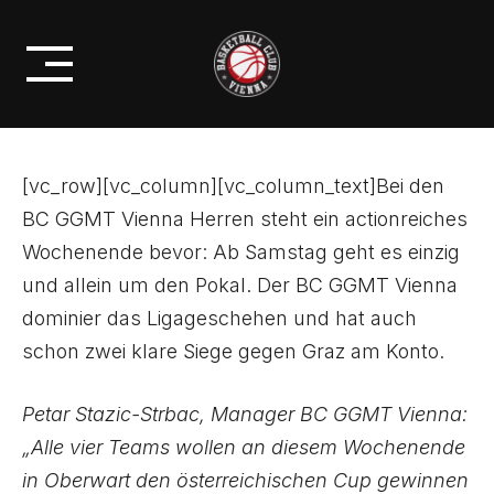
Skip
GEGEN GRAZ INS AUSTRIA CUP
to
FINAL FOUR
content
[vc_row][vc_column][vc_column_text]Bei den
BC GGMT Vienna Herren steht ein actionreiches
Wochenende bevor: Ab Samstag geht es einzig
und allein um den Pokal. Der BC GGMT Vienna
dominier das Ligageschehen und hat auch
schon zwei klare Siege gegen Graz am Konto.
Petar Stazic-Strbac, Manager BC GGMT Vienna:
„Alle vier Teams wollen an diesem Wochenende
in Oberwart den österreichischen Cup gewinnen