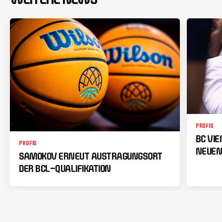
PROFIS
BC VI
PROFIS
NEUEN
SAMOKOV ERNEUT AUSTRAGUNGSORT
DER BCL-QUALIFIKATION