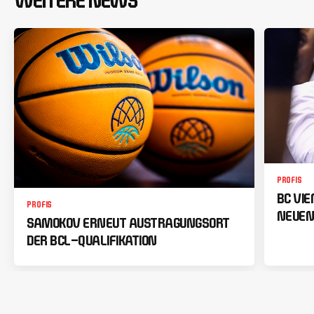
WEITERE NEWS
PROFIS
BC VI
PROFIS
NEUEN
SAMOKOV ERNEUT AUSTRAGUNGSORT
DER BCL-QUALIFIKATION