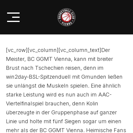
Skip
ERSTES VIERTELFINAL SPIEL
to
DES ALPE ADRIA CUPS
content
[vc_row][vc_column][vc_column_text]Der
Meister, BC GGMT Vienna, kann mit breiter
Brust nach Tschechien reisen, denn im
win2day-BSL-Spitzenduell mit Gmunden ließen
sie unlängst die Muskeln spielen. Eine ähnlich
starke Leistung wird es nun auch im AAC-
Viertelfinalspiel brauchen, denn Kolin
überzeugte in der Gruppenphase auf ganzer
Linie und holte mit fünf Siegen sogar um einen
mehr als der BC GGMT Vienna. Heimische Fans