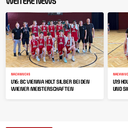
WEITERE NEWS
NACHWUCHS
NACHWUC
U16: BC VIENNA HOLT SILBER BEI DEN
U19 HO
WIENER MEISTERSCHAFTEN
UND SI