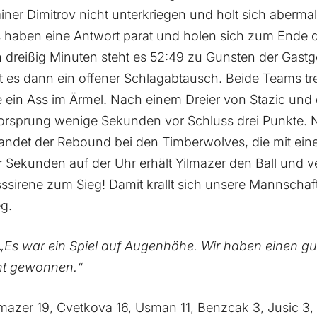
iner Dimitrov nicht unterkriegen und holt sich aberma
haben eine Antwort parat und holen sich zum Ende des
dreißig Minuten steht es 52:49 zu Gunsten der Gastg
t es dann ein offener Schlagabtausch. Beide Teams tre
e ein Ass im Ärmel. Nach einem Dreier von Stazic un
Vorsprung wenige Sekunden vor Schluss drei Punkte. 
ndet der Rebound bei den Timberwolves, die mit eine
 Sekunden auf der Uhr erhält Yilmazer den Ball und ve
ssirene zum Sieg! Damit krallt sich unsere Mannschaft
g.
„Es war ein Spiel auf Augenhöhe. Wir haben einen g
nt gewonnen.“
lmazer 19, Cvetkova 16, Usman 11, Benzcak 3, Jusic 3, 