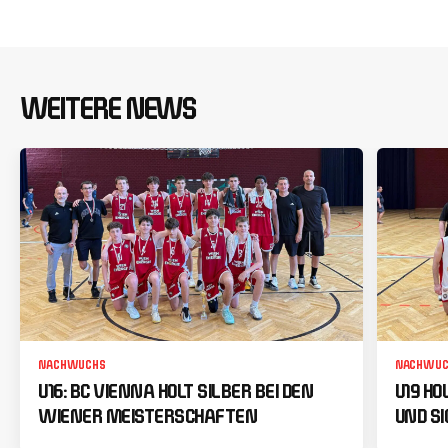
WEITERE NEWS
NACHWUCHS
NACHWUC
U16: BC VIENNA HOLT SILBER BEI DEN
U19 HO
WIENER MEISTERSCHAFTEN
UND SI