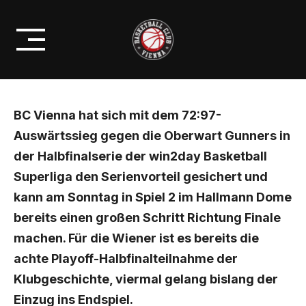
Skip
BC VIENNA WILL IM DOME AUF
to
2:0 STELLEN
content
BC Vienna hat sich mit dem 72:97-
Auswärtssieg gegen die Oberwart Gunners in
der Halbfinalserie der win2day Basketball
Superliga den Serienvorteil gesichert und
kann am Sonntag in Spiel 2 im Hallmann Dome
bereits einen großen Schritt Richtung Finale
machen. Für die Wiener ist es bereits die
achte Playoff-Halbfinalteilnahme der
Klubgeschichte, viermal gelang bislang der
Einzug ins Endspiel.