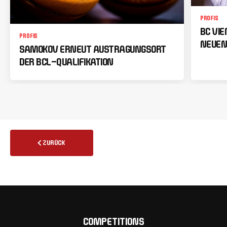
PROFIS
BC VI
PROFIS
NEUEN
SAMOKOV ERNEUT AUSTRAGUNGSORT
DER BCL-QUALIFIKATION
ZURÜCK
COMPETITIONS