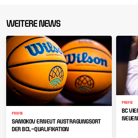
WEITERE NEWS
PROFIS
BC VI
PROFIS
NEUEN
SAMOKOV ERNEUT AUSTRAGUNGSORT
DER BCL-QUALIFIKATION