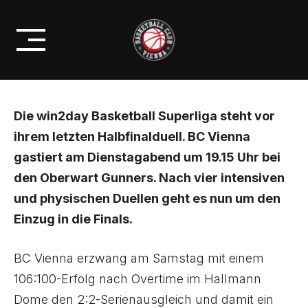
Skip
PLAYOFFS: ALLES ODER NICHTS
to
IN OBERWART
content
Die win2day Basketball Superliga steht vor
ihrem letzten Halbfinalduell. BC Vienna
gastiert am Dienstagabend um 19.15 Uhr bei
den Oberwart Gunners. Nach vier intensiven
und physischen Duellen geht es nun um den
Einzug in die Finals.
BC Vienna erzwang am Samstag mit einem
106:100-Erfolg nach Overtime im Hallmann
Dome den 2:2-Serienausgleich und damit ein