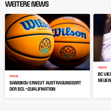
WEITERE NEWS
PROFIS
BC VI
PROFIS
NEUEN
SAMOKOV ERNEUT AUSTRAGUNGSORT
DER BCL-QUALIFIKATION